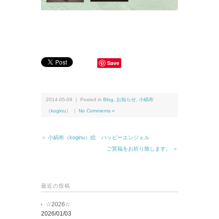
Save
2014-05-09 ｜ Posted in
Blog
,
お知らせ
,
小絹布
（koginu）
｜
No Comments »
＜ 小絹布（koginu）絵 ハッピーエンジェル
ご冥福をお祈り致します。 ＞
最近の投稿
☆2026☆
2026/01/03