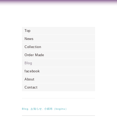
Top
News
Collection
Order Made
Blog
facebook
About
Contact
Blog
,
お知らせ
,
小絹布（koginu）