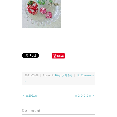
Save
2021-03-28 ｜ Posted in
Blog
,
お知らせ
｜
No Comments
»
＜ ☆2021☆
☆２０２２☆ ＞
Comment